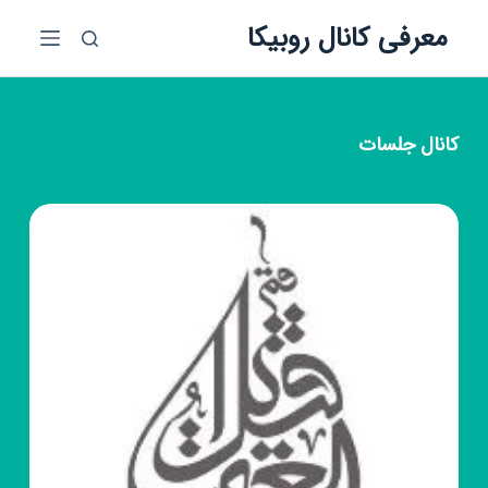
پ
معرفی کانال روبیکا
ر
ش
ب
ه
کانال
جلسات
م
ح
ت
و
ا