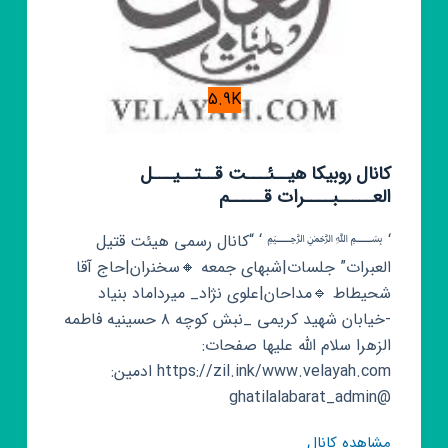
5.9K
کانال روبیکا هیــئـــت قــتــیـــل
العـــــبــــرات قـــــم
‘ ﷽ ‘ “کانال رسمی هیئت قتیل
العبرات” جلسات|شبهای جمعه 🔸️سخنران|حاج آقا
شحیطاط 🔹️مداحان|علوی نژاد_ میرداماد بنیاد
-خیابان شهید کریمی _نبش کوچه ۸ حسینیه فاطمه
الزهرا سلام الله علیها صفحات:
https://zil.ink/www.velayah.com ادمین:
@ghatilalabarat_admin
کانال
مشاهده کانال