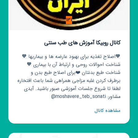
131
کانال روبیکا آموزش های طب سنتی
🧡اصلاح تغذیه برای بهبود عارضه ها و بیماریها 🧡
شناخت احوالات روحی و ارتباط آن با بیماری 🧡
شناخت طبع بدنتان ❤️برای اصلاح طبع بدن و
برطرف کردن غلبه مزاجی همراهی شما باعث افتخاره
لطفا تا شروع جلسات آموزشی صبور باشید. آیدی
مشاور: moshavere_teb_sonati@
کانال
مشاهده کانال
روبیکا
آموزش
های