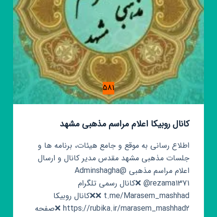
581
کانال روبیکا اعلام مراسم مذهبی مشهد
اطلاع رسانی به موقع و جامع هیئات، برنامه ها و
جلسات مذهبی مشهد مقدس مدیر کانال و ارسال
اعلام مراسم مذهبی @Adminshagha
@rezama1371 ❌کانال رسمی تلگرام
t.me/Marasem_mashhad ❌❌کانال روبیکا
https://rubika.ir/marasem_mashhad2 ❌صفحه