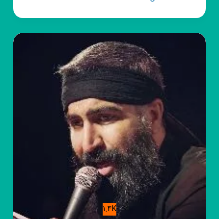
روبیکا
هیــئـــت
قــتــیـــل
العـــــبــــرات
قـــــم
1.4K