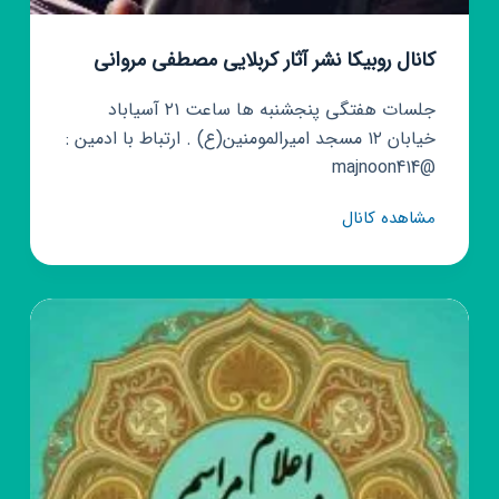
کانال روبیکا نشر آثار کربلایی مصطفی مروانی
جلسات هفتگی پنجشنبه ها ساعت ۲۱ آسیاباد
خیابان ۱۲ مسجد امیرالمومنین(ع) . ارتباط با ادمین :
@majnoon414
کانال
مشاهده کانال
روبیکا
نشر
آثار
کربلایی
مصطفی
مروانی