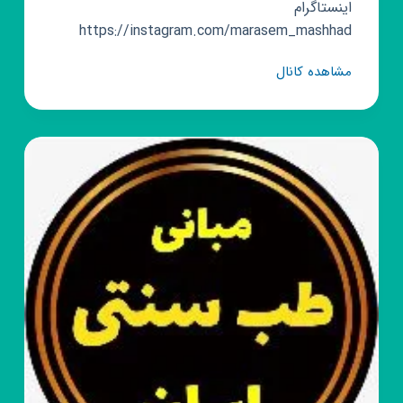
اینستاگرام
https://instagram.com/marasem_mashhad
کانال
مشاهده کانال
روبیکا
اعلام
مراسم
مذهبی
مشهد