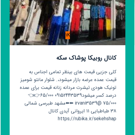
1K
کانال روبیکا پوشاک سکه
کلی جزیی قیمت های بینظر تمامی اجناس به
قیمت عمده عرضه بازار میشود،. شلوار مانتو شومیز
تونیک هودی تیشرت مردانه زنانه قیمت برای عمده
درصد کسر میشود09152443539 65/000👉👈
75/000 @irvani3539 ⬅️⬅️مشهد طبرسی شمالی
38 طباطبایی 11 ایروانی آیدی کانال
https://rubika.ir/sekehshap