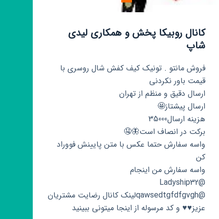
کانال روبیکا پخش و همکاری لیدی
شاپ
فروش مانتو . تونیک کیف کفش شال روسری با
قیمت باور نکردنی
ارسال دقیق و منظم از تهران
ارسال پیشتاز🤩
هزینه ارسال35000
برکت در انصاف است🦋🤤
واسه سفارش حتما عکس با متن پایینش فووراد
کن
واسه سفارش من اینجام
@Ladyship32
@qawsedtgfdfgvghلینک کانال رضایت مشتریان
عزیز♥️♥️ و کد مرسوله از اینجا میتونی ببینید