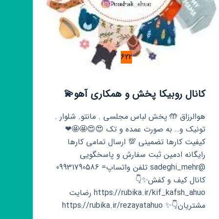
622
کانال روبیکا پخش و همکاری آهو💫
هوالرزاق 🤲 پخش لباس مجلسی . مانتو. شلوار .
تونیک و… به صورت عمده و تک 😍😍🤩🤩❤
کیفیت کارها تضمینی 💯 ارسال تمامی کارها
رایگانه ادمین ثبت سفارش و پاسخگویی
@sadeghi_mehr تلفن واتساپ= 09931790586
کانال کیف و کفش✨️👇
https://rubika.ir/kif_kafsh_ahuo رضایت
مشتریان👇✨️ https://rubika.ir/rezayatahuo