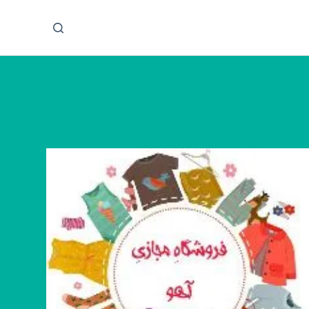
پ
ر
ش
ب
ه
م
ح
ت
و
ا