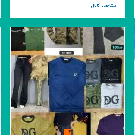
کانال
مشاهده کانال
روبیکا
پوشاک
سکه
204