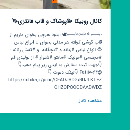
کانال روبیکا 💫پوشاک و قاب فانتزی🦄
•﷽🕊 اینجا هرچی بخوای داریم از
قاب گوشی گرفته هر مدلی بخوای تا انواع لباس
🔵 انواع لباس #زنانه و #بچگانه و #کفش.زنانه :
#مجلسی #تونیک #مانتو #شلوار # از تولیدی قم
👇جهت ثبت سفارش به ایدی زیر پیام دهید👇
@Fatiiv064 👇لینک دعوت 👇
https://rubika.ir/joinc/CFADJBDG0RUJLKTEZ
OHZQPOOODAADWDZ
کانال
مشاهده کانال
روبیکا
💫
پوشاک
و