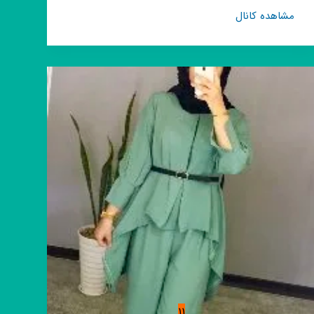
کانال
مشاهده کانال
روبیکا
پخش
و
همکاری
لیدی
شاپ
11