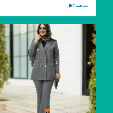
کانال
مشاهده کانال
روبیکا
روشا
78