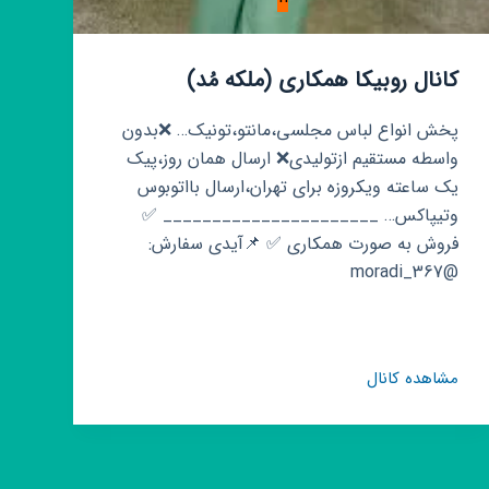
کانال روبیکا همکاری (ملکه مُد)
پخش انواع لباس مجلسی،مانتو،تونیک… ❌بدون
واسطه مستقیم ازتولیدی❌ ارسال همان روز،پیک
یک ساعته ویکروزه برای تهران،ارسال بااتوبوس
وتیپاکس… ______________________ ✅
فروش به صورت همکاری ✅ 📌آیدی سفارش:
@moradi_367
کانال
مشاهده کانال
روبیکا
همکاری
(ملکه
مُد)