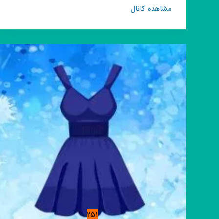
کانال
مشاهده کانال
روبیکا
حراج
پوشاک
زنانه
مانتو
تونیک
لباس
poshak
almas
شومیز
251