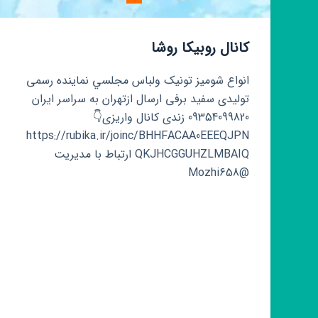
کانال روبیکا روشا
انواع شومیز تونیک ولباس مجلسي نماینده رسمی
تولیدی سفید برفی ارسال ازتهران به سراسر ایران
09354099820 زندی کانال واریزی👇
https://rubika.ir/joinc/BHHFACAA0EEEQJPN
QKJHCGGUHZLMBAIQ ارتباط با مدیریت
@Mozhi658