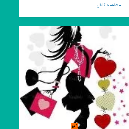
کانال
مشاهده کانال
روبیکا
پخش
و
همکاری
آهو
💫
189