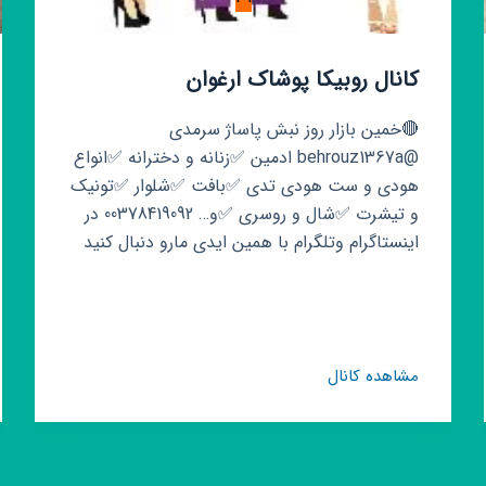
کانال روبیکا پوشاک ارغوان
🔴خمین بازار روز نبش پاساژ سرمدی
@behrouz1367a ادمین ✅زنانه و دخترانه ✅انواع
هودی و ست هودی تدی ✅بافت ✅شلوار ✅تونیک
و تیشرت ✅شال و روسری ✅و… 00378419092 در
اینستاگرام وتلگرام با همین ایدی مارو دنبال کنید
کانال
مشاهده کانال
روبیکا
پوشاک
ارغوان