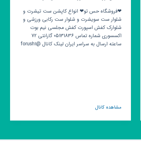
❤فروشگاه حس تو❤ انواع کاپشن ست تیشرت و
شلوار ست سویشرت و شلوار ست رکابی ورزشی و
شلوارک کفش اسپورت کفش مجلسی نیم بوت
اکسسوری شماره تماس 05131836 گارانتی 72
ساعته ارسال به سراسر ایران لینک کانال @forush1
کانال
مشاهده کانال
روبیکا
❤
فروشگاه
حس