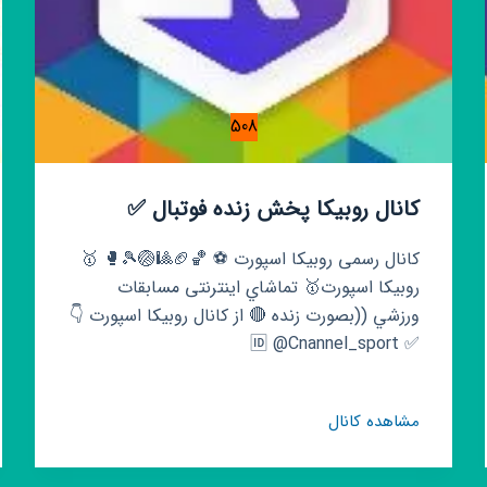
508
کانال روبیکا پخش زنده فوتبال ✅
کانال رسمی روبیکا اسپورت ⚽️ 🏀🏈🎱🏐🎾🥊 🥇
روبیکا اسپورت🥇 تماشاي اینترنتی مسابقات
ورزشي ((بصورت زنده 🔴 از کانال روبیکا اسپورت 👇
✅ 🆔 @Cnannel_sport
کانال
مشاهده کانال
روبیکا
پخش