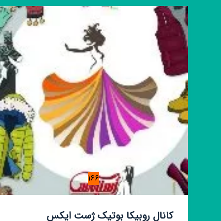
166
کانال روبیکا بوتیک ژست ایکس