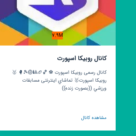
7.9M
کانال روبیکا اسپورت
کانال رسمی روبیکا اسپورت ⚽️ 🏀🏈🎱🏐🎾🥊 🥇
روبیکا اسپورت🥇 تماشاي اینترنتی مسابقات
ورزشي ((بصورت زنده))
کانال
مشاهده کانال
روبیکا
اسپورت