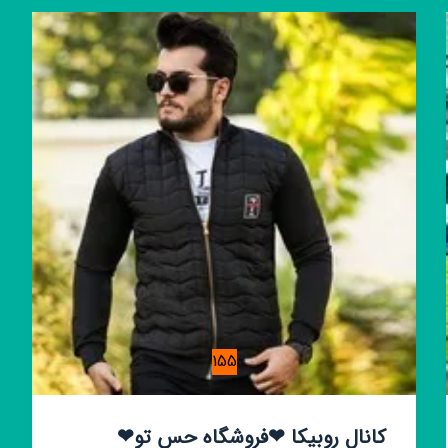
زنده
فوتبال
✅
155
کانال روبیکا ❤فروشگاه حس تو❤