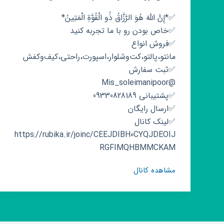
✅️*إِنَّ اللَّهَ هُوَ الرَّزَّاقُ ذُو الْقُوَّةِ الْمَتِينُ*
✅خاص بودن رو با ما تجربه کنید
✅️فروش انواع
مانتو،پالتو،کت‌و‌شلوار،اسپورت،راحتی،کیف‌و‌کفش
✅ثبت سفارش
@Mis_soleimanipoor
✅پشتیبانی 09330828189
✅️ارسال رایگان
✅️لینک کانال
https://rubika.ir/joinc/CEEJDIBH0CYQJDEOIJ
RGFIMQHBMMCKAM
کانال
مشاهده کانال
روبیکا
بوتیک
ژست
ایکس