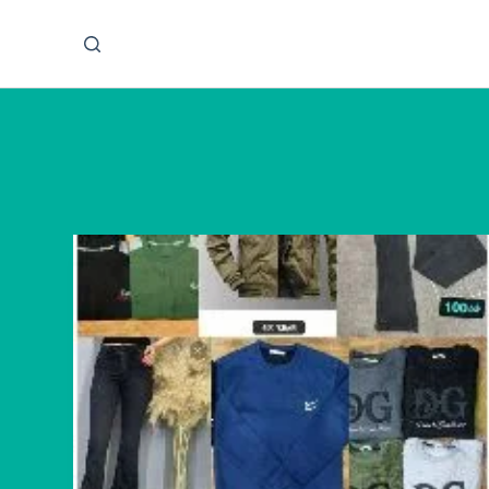
پ
ر
ش
ب
ه
م
ح
ت
و
ا