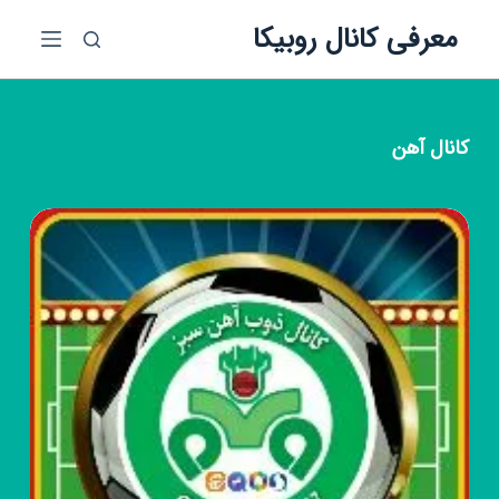
پ
معرفی کانال روبیکا
ر
ش
ب
ه
کانال
آهن
م
ح
ت
و
ا