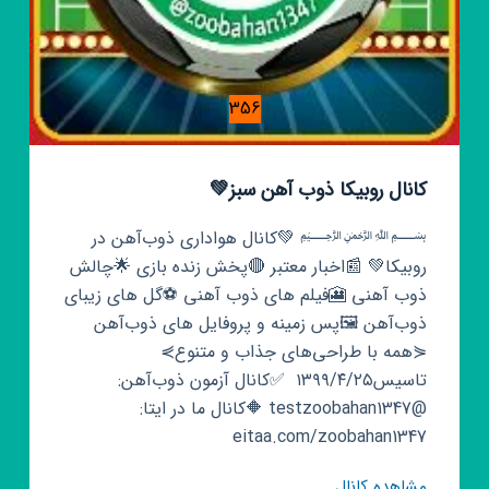
356
کانال روبیکا ذوب‌‌ آهن سبز💚
﷽ 💚کانال هواداری ذوب‌آهن در
روبیکا💚 📰اخبار معتبر 🔴پخش زنده بازی 🌟چالش
ذوب آهنی 🎦فیلم های ذوب آهنی ⚽گل های زیبای
ذوب‌آهن 🖼️پس زمینه و پروفایل های ذوب‌آهن
⋞همه با طراحی‌های جذاب‌ و متنوع⋟
تاسیس۱۳۹۹/۴/۲۵ ‌ ✅کانال آزمون ذوب‌آهن:
@testzoobahan1347 🔶کانال ما در ایتا:
eitaa.com/zoobahan1347
کانال
مشاهده کانال